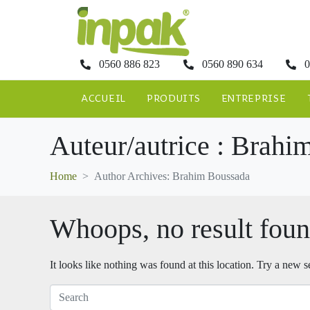
0560 886 823
0560 890 634
0
ACCUEIL
PRODUITS
ENTREPRISE
Auteur/autrice :
Brahim
Home
Author Archives: Brahim Boussada
Whoops, no result foun
It looks like nothing was found at this location. Try a new 