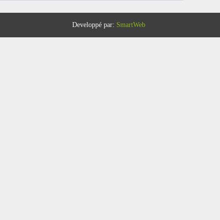
Developpé par:
SmartWeb