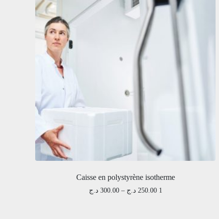
Caisse en polystyrène isotherme
د.ج
300.00
–
د.ج
1 250.00