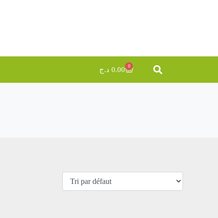
0
د.ج
0.00