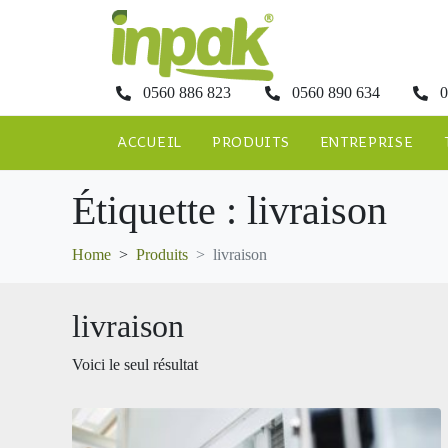
0560 886 823
0560 890 634
0
ACCUEIL
PRODUITS
ENTREPRISE
Étiquette :
livraison
Home
Produits
livraison
livraison
Voici le seul résultat