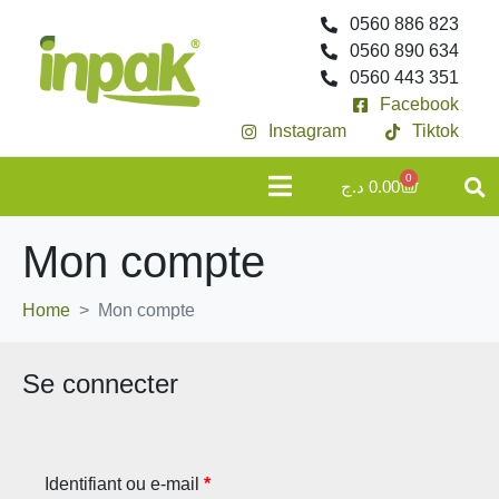
0560 886 823
0560 890 634
0560 443 351
Facebook
Instagram
Tiktok
0
د.ج
0.00
Mon compte
Home
Mon compte
Se connecter
Identifiant ou e-mail
*