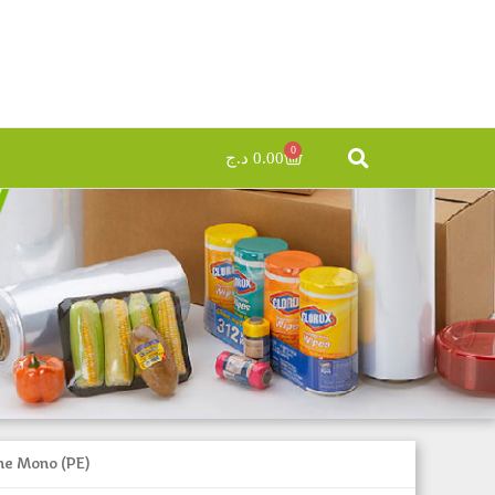
0
د.ج
0.00
ne Mono (PE)