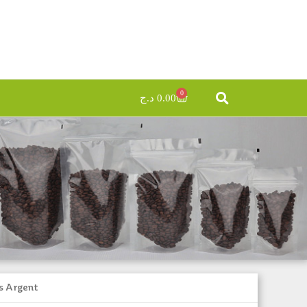
0
د.ج
0.00
is Argent