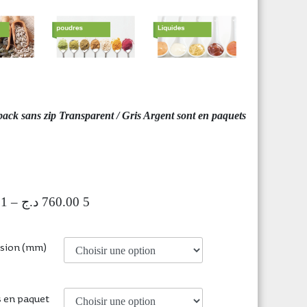
ack sans zip Transparent / Gris Argent sont en paquets
1 440.00
–
د.ج
5 760.00
nsion (mm)
s en paquet