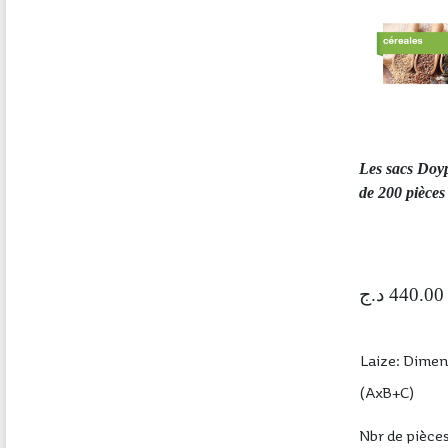
Les sacs Doyp
de 200 pièces
د.ج
Laize: Dime
(AxB+C)
Nbr de pièce