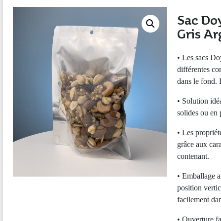
Sac Doy
Gris Ar
• Les sacs Do
différentes co
dans le fond. 
• Solution idé
solides ou en
• Les proprié
grâce aux cara
contenant.
• Emballage at
position verti
facilement da
• Ouverture fa