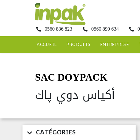
0560 886 823
0560 890 634
0
ACCUEIL
PRODUITS
ENTREPRISE
SAC DOYPACK
أكياس دوي پاك
CATÉGORIES