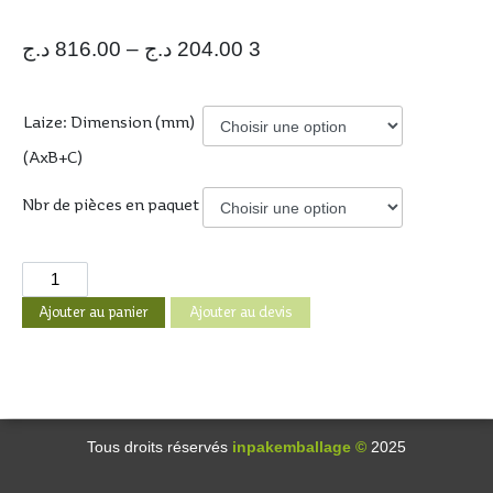
د.ج
816.00
–
د.ج
3 204.00
Laize: Dimension (mm)
(AxB+C)
Nbr de pièces en paquet
Ajouter au panier
Ajouter au devis
Tous droits réservés
inpakemballage ©
2025