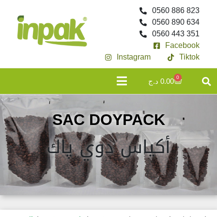
0560 886 823
0560 890 634
0560 443 351
Facebook
Instagram
Tiktok
0
د.ج
0.00
SAC DOYPACK
أكياس دوي پاك